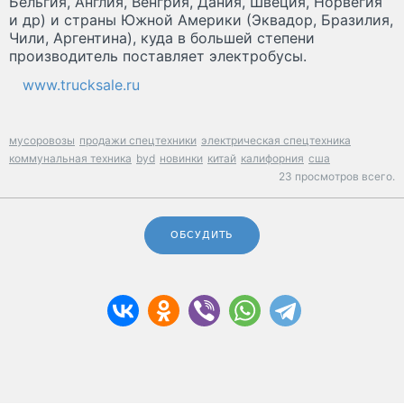
Бельгия, Англия, Венгрия, Дания, Швеция, Норвегия
и др) и страны Южной Америки (Эквадор, Бразилия,
Чили, Аргентина), куда в большей степени
производитель поставляет электробусы.
www.trucksale.ru
мусоровозы
продажи спецтехники
электрическая спецтехника
коммунальная техника
byd
новинки
китай
калифорния
сша
23 просмотров всего.
ОБСУДИТЬ