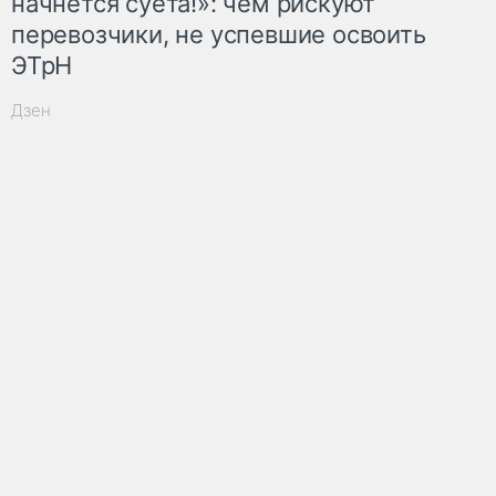
начнётся суета!»: чем рискуют
перевозчики, не успевшие освоить
ЭТрН
Дзен