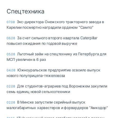
Спецтехника
Экс-директора Онежского тракторного завода в
07.08
Карелии посмертно наградили орденом "Сампо"
За счет сильного второго квартала Caterpillar
06.08
повысил ожидания по годовой выручке
Льготный заём на спецтехнику из Петербурга для
05.08
МСП увеличен в 6 раз
Южноуральское предприятие освоило выпуск
04.08
нового полуприцепа-тяжеловоза
Для студентов-аграриев под Воронежем закупили
02.08
семь единиц новой сельхозтехники
В Минске запустили серийный выпуск
02.08
малогабаритных харвестеров и форвардеров "Амкодор"