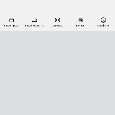
Ваши грузы
Ваши машины
Сервисы
Заказы
Профиль
АВТОМАТИЗАЦИЯ ПЕРЕВОЗОК
Площадки
Заказы
Торги
Тендеры
АТИ-Доки
GPS-мониторинг
АТИ Мессенджер
Цепочки грузов
API ATI.SU
ПОЛЕЗНОЕ
Расчет расстояний
БЕЗОПАСНОСТЬ
Академия ATI.SU
ATI.SU о безопасности
Звезды ATI.SU на вашем сайте
КОНТАКТЫ И ТАРИФЫ
Памятка по проверке контрагентов