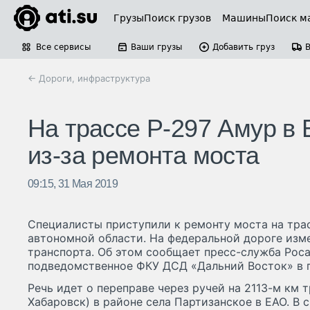
Грузы
Поиск грузов
Машины
Поиск м
Все сервисы
Ваши грузы
Добавить груз
← Дороги, инфраструктура
На трассе Р-297 Амур в
из-за ремонта моста
09:15, 31 Мая 2019
Специалисты приступили к ремонту моста на тра
автономной области. На федеральной дороге изм
транспорта. Об этом сообщает пресс-служба Рос
подведомственное ФКУ ДСД «Дальний Восток» в пя
Речь идет о переправе через ручей на 2113-м км т
Хабаровск) в районе села Партизанское в ЕАО. В