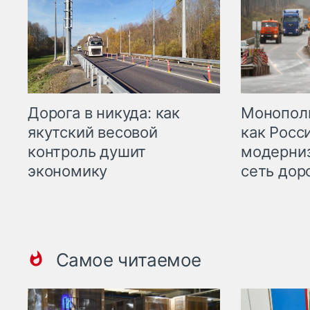
Дорога в никуда: как
Монополи
якутский весовой
как Росс
контроль душит
модерни
экономику
сеть дор
Самое читаемое