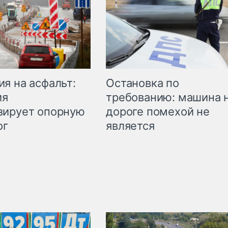
Остановка по
я на асфальт:
требованию: машина 
ия
дороге помехой не
зирует опорную
является
ог