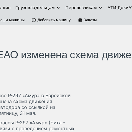
ашин
Грузовладельцам
Перевозчикам
АТИ-Доки
А
Ваши машины
Добавить машину
Заказы
 ЕАО изменена схема движ
ссе Р-297 «Амур» в Еврейской
енена схема движения
автодора со ссылкой на
тницу, 31 мая.
рассы Р-297 «Амур» (Чита -
 связи с проведением ремонтных