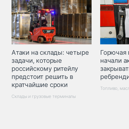
Горючая 
Атаки на склады: четыре
начали а
задачи, которые
закрыват
российскому ритейлу
ребренд
предстоит решить в
кратчайшие сроки
Топливо, мас
Склады и грузовые терминалы