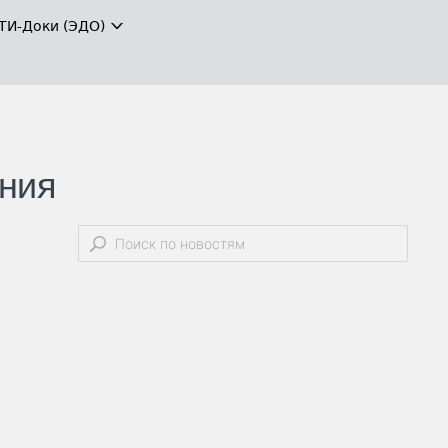
ТИ-Доки (ЭДО)
ения