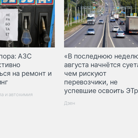
пора: АЗС
«В последнюю недел
ктивно
августа начнётся суета
ься на ремонт и
чем рискуют
инг
перевозчики, не
успевшие освоить ЭТ
ла и автохимия
Дзен