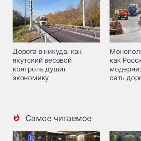
Дорога в никуда: как
Монополи
якутский весовой
как Росс
контроль душит
модерни
экономику
сеть дор
Самое читаемое