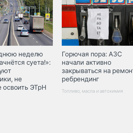
Горючая пора: АЗС
еднюю неделю
начали активно
ачнётся суета!»:
закрываться на ремон
куют
ребрендинг
ики, не
 освоить ЭТрН
Топливо, масла и автохимия