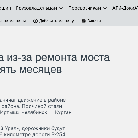
ашин
Грузовладельцам
Перевозчикам
АТИ-Доки
А
Ваши машины
Добавить машину
Заказы
а из-за ремонта моста
пять месяцев
раничат движение в районе
 района. Причиной стали
«Иртыш» Челябинск — Курган —
й Урал», дорожники будут
16 километре дороги Р-254