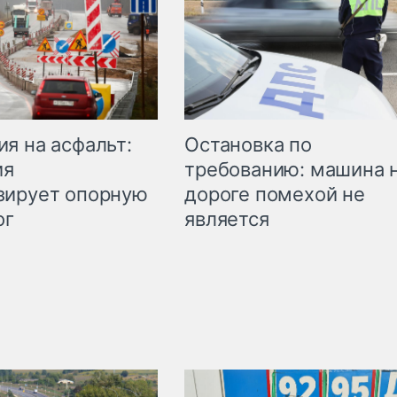
Остановка по
я на асфальт:
требованию: машина 
ия
дороге помехой не
зирует опорную
является
ог