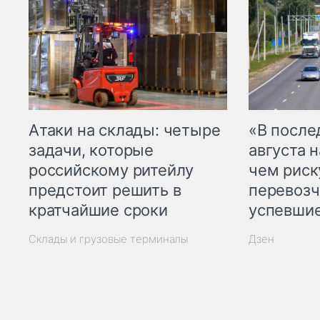
Атаки на склады: четыре
«В посл
задачи, которые
августа н
российскому ритейлу
чем рис
предстоит решить в
перевозч
кратчайшие сроки
успевшие
Склады и грузовые терминалы
Дзен