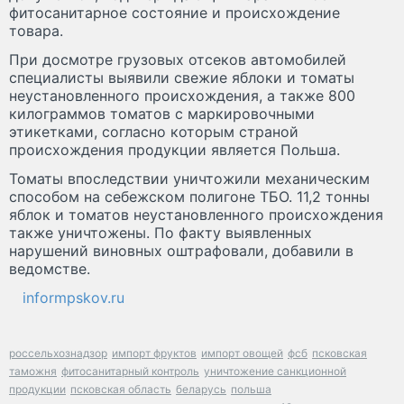
фитосанитарное состояние и происхождение
товара.
При досмотре грузовых отсеков автомобилей
специалисты выявили свежие яблоки и томаты
неустановленного происхождения, а также 800
килограммов томатов с маркировочными
этикетками, согласно которым страной
происхождения продукции является Польша.
Томаты впоследствии уничтожили механическим
способом на себежском полигоне ТБО. 11,2 тонны
яблок и томатов неустановленного происхождения
также уничтожены. По факту выявленных
нарушений виновных оштрафовали, добавили в
ведомстве.
informpskov.ru
россельхознадзор
импорт фруктов
импорт овощей
фсб
псковская
таможня
фитосанитарный контроль
уничтожение санкционной
продукции
псковская область
беларусь
польша