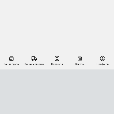
Ваши грузы
Ваши машины
Сервисы
Заказы
Профиль
АВТОМАТИЗАЦИЯ ПЕРЕВОЗОК
Площадки
Заказы
Торги
Тендеры
АТИ-Доки
GPS-мониторинг
АТИ Мессенджер
Цепочки грузов
API ATI.SU