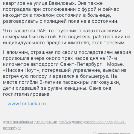
квартире на улице Вавиловых. Она также
пострадала при столкновении с фурой и сейчас
находится в тяжелом состоянии в больнице,
разговаривать с полицией пока не в состоянии.
Что касается DAF, то грузовик с казахстанскими
номерами был пустой. Его водитель, работающий на
индивидуального предпринимателя, ехал трезвым.
Напомним, страшная по своим последствиям авария
произошла вчера около трех часов дня на 17-м
километре автодороги Санкт-Петербург – Морье.
«Ниссан Ноут», потерявший управление, выехал на
встречную полосу и врезался в большегруз. На
месте погибли 6-летние пассажиры легковушки,
дети сидевшей за рулем женщины. Сама она
госпитализирована.
www.fontanka.ru
дтп с погибшими
дтп с детьми
возбуждение уголовного дела
санкт-
петербург
13 просмотров всего.