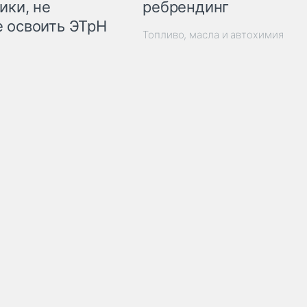
ребрендинг
ики, не
 освоить ЭТрН
Топливо, масла и автохимия