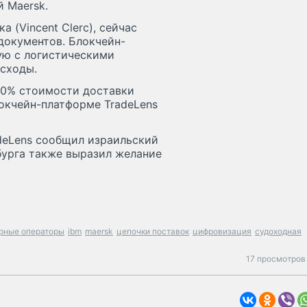
 Maersk.
 (Vincent Clerc), сейчас
документов. Блокчейн-
ую с логистическими
асходы.
20% стоимости доставки
окчейн-платформе TradeLens
deLens сообщил израильский
бурга также выразил желание
рные операторы
ibm
maersk
цепочки поставок
цифровизация
судоходная
17 просмотров