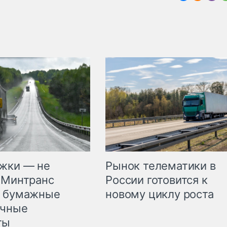
жки — не
Рынок телематики в
 Минтранс
России готовится к
л бумажные
новому циклу роста
очные
ты