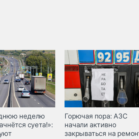
Горючая пора: АЗС
еднюю неделю
начали активно
ачнётся суета!»:
закрываться на ремон
куют