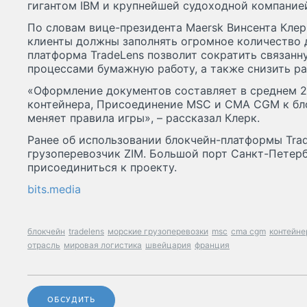
гигантом IBM и крупнейшей судоходной компанией
По словам вице-президента Maersk Винсента Клерка
клиенты должны заполнять огромное количество 
платформа TradeLens позволит сократить связанн
процессами бумажную работу, а также снизить р
«Оформление документов составляет в среднем 
контейнера, Присоединение MSC и CMA CGM к бл
меняет правила игры», – рассказал Клерк.
Ранее об использовании блокчейн-платформы Tra
грузоперевозчик ZIM. Большой порт Санкт-Петер
присоединиться к проекту.
bits.media
блокчейн
tradelens
морские грузоперевозки
msc
cma cgm
контейне
отрасль
мировая логистика
швейцария
франция
ОБСУДИТЬ