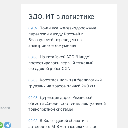
ЭДО, ИТ в логистике
Почти все железнодорожные
09:59
перевозки между Россией и
Белоруссией переведены на
электронные документы
На китайской АЭС "Нинде"
06.08
протестировали первый тяжелый
складской робот CGN
Robotrack испытал беспилотный
05.08
грузовик на трассе длиной 260 км
Дирекция дорог Рязанской
02.08
области обновит софт интеллектуальной
 всего.
транспортной системы
В Вологодской области на
02.08
автодороге М-8 установили четыре