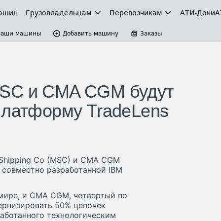
ашин
Грузовладельцам
Перевозчикам
АТИ-Доки
А
Ваши машины
Добавить машину
Заказы
MSC и CMA CGM будут
платформу TradeLens
 Shipping Co (MSC) и CMA CGM
 совместно разработанной IBM
 мире, и CMA CGM, четвертый по
ернизировать 50% цепочек
зработанного технологическим