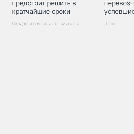
предстоит решить в
перевозч
кратчайшие сроки
успевшие
Склады и грузовые терминалы
Дзен