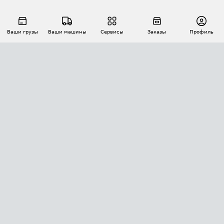
Ваши грузы
Ваши машины
Сервисы
Заказы
Профиль
АВТОМАТИЗАЦИЯ ПЕРЕВОЗОК
Площадки
Заказы
Торги
Тендеры
АТИ-Доки
GPS-мониторинг
АТИ Мессенджер
Цепочки грузов
API ATI.SU
ПОЛЕЗНОЕ
Расчет расстояний
БЕЗОПАСНОСТЬ
Академия ATI.SU
ATI.SU о безопасности
Звезды ATI.SU на вашем сайте
КОНТАКТЫ И ТАРИФЫ
Памятка по проверке контрагентов
Индекс ATI.SU FTL РФ
О системе ATI.SU
Светофор+
Средние ставки
ИНФОРМАЦИЯ