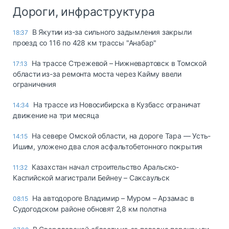
Дороги, инфраструктура
В Якутии из-за сильного задымления закрыли
18:37
проезд со 116 по 428 км трассы "Анабар"
На трассе Стрежевой – Нижневартовск в Томской
17:13
области из-за ремонта моста через Кайму ввели
ограничения
На трассе из Новосибирска в Кузбасс ограничат
14:34
движение на три месяца
На севере Омской области, на дороге Тара — Усть-
14:15
Ишим, уложено два слоя асфальтобетонного покрытия
Казахстан начал строительство Аральско-
11:32
Каспийской магистрали Бейнеу – Саксаульск
На автодороге Владимир – Муром – Арзамас в
08:15
Судогодском районе обновят 2,8 км полотна