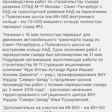
производством работ по строительству съезда
развязки СПАД М-11 Москва - Санкт-Петербург с
КАД на транспортной развязке КАД на пересечении
с Пулковским шоссе (км 68+060 внутреннего
кольца - км 73+000 внешнего кольца) полностью
перекрыт съезд №3.
"Начиная с 16 мая полностью перекрыт для
движения автомобильного транспорта съезд из
Санкт-Петербурга, с Пулковского шоссе на
внутреннее кольцо КАД. Срок окончания работ с
перекрытием съезда был запланирован на 31 мая.
Подрядная организация, выполняющая работы по
строительству М-11 (турецкая акционерная
компания "Идж Ичташ Асталди Иджа Иншаат
Аноним Ширкети" — ред.), проинформировала ФКУ
Упрдор "Северо-Запад" о продлении сроков
производства работ с полным перекрытием съезда
до 3 июня 2019 года", - рассказал начальник
территориального ситуационного центра ФКУ
Упрдор "Северо-Запад" Илья Пузыревский.
"Дополнительно на участке км 68-850 – км 69+150