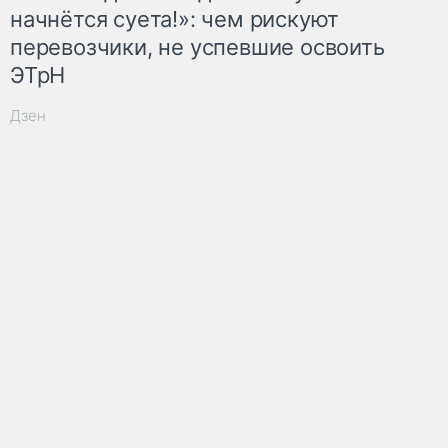
начнётся суета!»: чем рискуют
перевозчики, не успевшие освоить
ЭТрН
Дзен