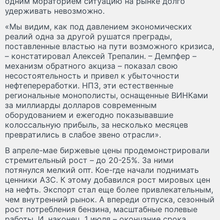
одним мораторием ситуацию на рынке долго
удерживать невозможно.
«Мы видим, как под давлением экономических
реалий одна за другой рушатся преграды,
поставленные властью на пути возможного кризиса,
– констатировал Алексей Трепалин. – Демпфер –
механизм обратного акциза – показал свою
несостоятельность и привел к убыточности
нефтепереработки. НПЗ, эти естественные
региональные монополисты, оснащенные ВИНКами
за миллиарды долларов современным
оборудованием и ежегодно показывавшие
колоссальную прибыль, за несколько месяцев
превратились в слабое звено отрасли».
В апреле-мае биржевые цены продемонстрировали
стремительный рост – до 20-25%. За ними
потянулся мелкий опт. Кое-где начали поднимать
ценники АЗС. К этому добавился рост мировых цен
на нефть. Экспорт стал еще более привлекательным,
чем внутренний рынок. А впереди отпуска, сезонный
рост потребления бензина, масштабные полевые
работы. И, наконец, 1 июля – окончание срока