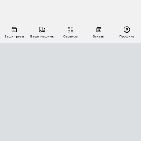
Ваши грузы
Ваши машины
Сервисы
Заказы
Профиль
АВТОМАТИЗАЦИЯ ПЕРЕВОЗОК
Площадки
Заказы
Торги
Тендеры
АТИ-Доки
GPS-мониторинг
АТИ Мессенджер
Цепочки грузов
API ATI.SU
ПОЛЕЗНОЕ
Расчет расстояний
БЕЗОПАСНОСТЬ
Академия ATI.SU
ATI.SU о безопасности
Звезды ATI.SU на вашем сайте
КОНТАКТЫ И ТАРИФЫ