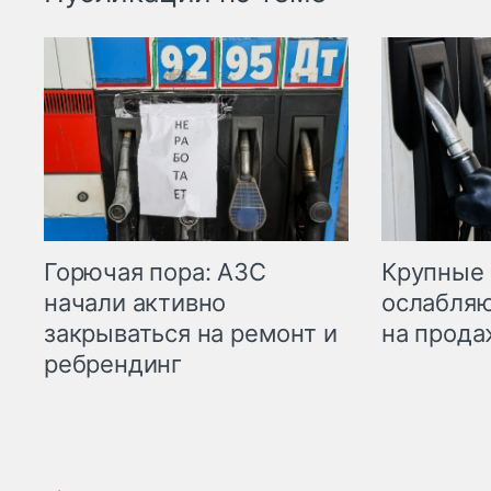
Горючая пора: АЗС
Крупные 
начали активно
ослабляю
закрываться на ремонт и
на прода
ребрендинг