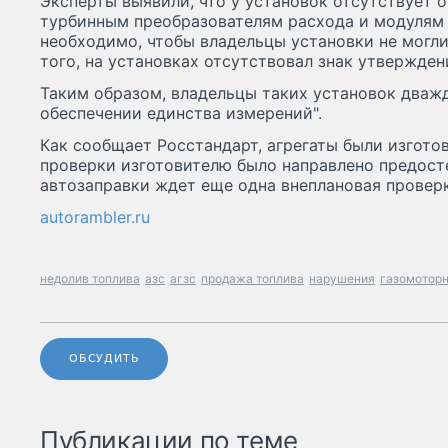
Эксперты выявили, что у установок отсутствует 
турбинным преобразователям расхода и модулям 
необходимо, чтобы владельцы установки не могли
того, на установках отсутствовал знак утвержден
Таким образом, владельцы таких установок дваж
обеспечении единства измерений".
Как сообщает Росстандарт, агрегаты были изгото
проверки изготовителю было направлено предост
автозаправки ждет еще одна внеплановая проверк
autorambler.ru
недолив топлива
азс
агзс
продажа топлива
нарушения
газомоторн
ОБСУДИТЬ
Публикации по теме