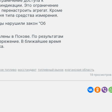
ограничение доступа к
индикации. Это ограничение
 перенастроить агрегат. Кроме
ия типа средства измерения.
ды нарушили закон "Об
влены в Пскове. По результатам
ережение. В ближайшее время
а.
ое топливо
росстандарт
топливный рынок
курганская область
19 просмотров