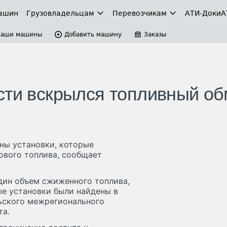
ашин
Грузовладельцам
Перевозчикам
АТИ-Доки
А
Ваши машины
Добавить машину
Заказы
сти вскрылся топливный о
ны установки, которые
ового топлива, сообщает
один объем сжиженного топлива,
ые установки были найдены в
ьского межрегионального
та.