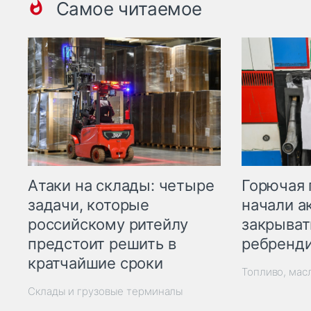
Самое читаемое
Горючая 
Атаки на склады: четыре
начали а
задачи, которые
закрыват
российскому ритейлу
ребренд
предстоит решить в
кратчайшие сроки
Топливо, мас
Склады и грузовые терминалы