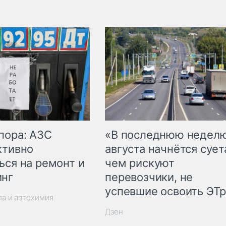
пора: АЗС
«В последнюю недел
ктивно
августа начнётся суета
ься на ремонт и
чем рискуют
инг
перевозчики, не
успевшие освоить ЭТ
ла и автохимия
Дзен