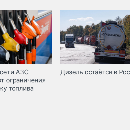
сети АЗС
Дизель остаётся в Ро
т ограничения
жу топлива