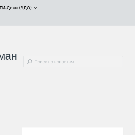
ТИ-Доки (ЭДО)
бман