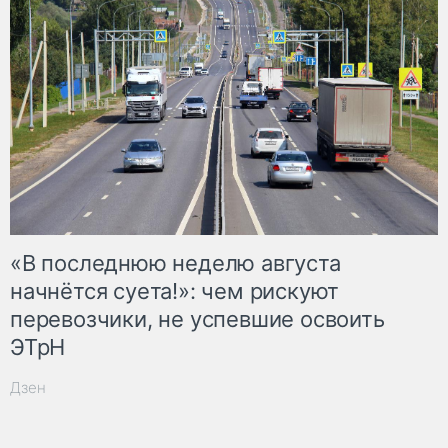
«В последнюю неделю августа
начнётся суета!»: чем рискуют
перевозчики, не успевшие освоить
ЭТрН
Дзен