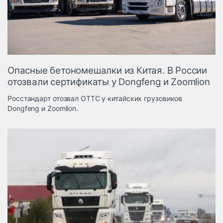
Логистика, грузы
Негабаритные и
опасные грузы
Безопасность и
страхование
Опасные бетономешалки из Китая. В России
Таможня и ВЭД
отозвали сертификаты у Dongfeng и Zoomlion
Склады и
Росстандарт отозвал ОТТС у китайских грузовиков
грузовые
Dongfeng и Zoomlion.
терминалы
Коммерческий
транспорт
Спецтехника
Автосервис,
запчасти, шины
Топливо, масла и
Дзен
автохимия