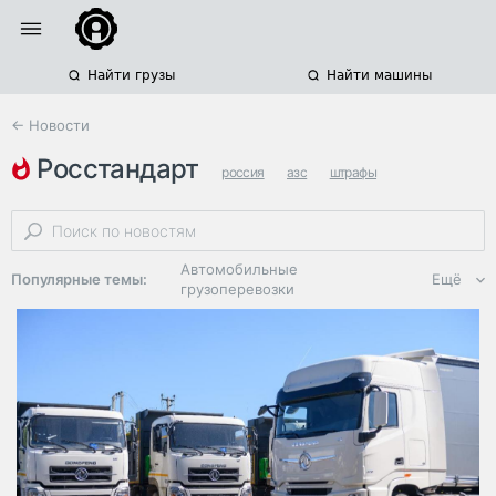
Найти грузы
Найти машины
← Новости
росстандарт
россия
азс
штрафы
Автомобильные
Популярные темы:
Ещё
грузоперевозки
Региональная
логистика
ЭДО, ИТ в
логистике
Дороги,
инфраструктура