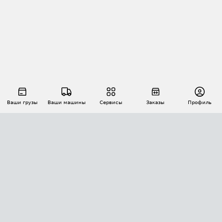
Ваши грузы
Ваши машины
Сервисы
Заказы
Профиль
АВТОМАТИЗАЦИЯ ПЕРЕВОЗОК
Площадки
Заказы
Торги
Тендеры
АТИ-Доки
GPS-мониторинг
АТИ Мессенджер
Цепочки грузов
API ATI.SU
ПОЛЕЗНОЕ