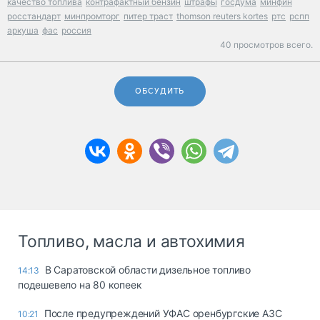
качество топлива
контрафактный бензин
штрафы
госдума
минфин
росстандарт
минпромторг
питер траст
thomson reuters kortes
ртс
рспп
аркуша
фас
россия
40 просмотров всего.
ОБСУДИТЬ
Топливо, масла и автохимия
В Саратовской области дизельное топливо
14:13
подешевело на 80 копеек
После предупреждений УФАС оренбургские АЗС
10:21