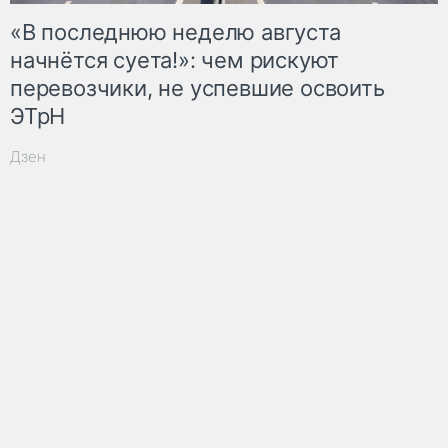
«В последнюю неделю августа
начнётся суета!»: чем рискуют
перевозчики, не успевшие освоить
ЭТрН
Дзен