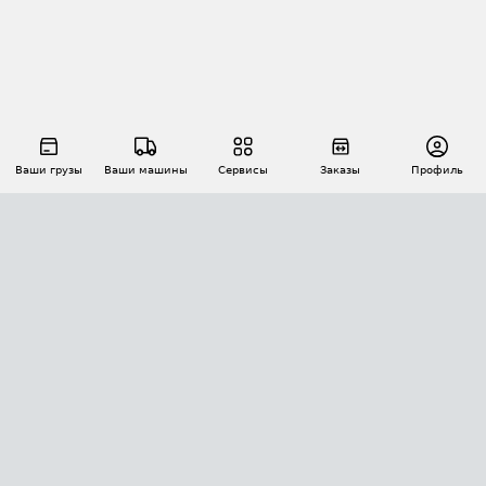
Ваши грузы
Ваши машины
Сервисы
Заказы
Профиль
АВТОМАТИЗАЦИЯ ПЕРЕВОЗОК
Площадки
Заказы
Торги
Тендеры
АТИ-Доки
GPS-мониторинг
АТИ Мессенджер
Цепочки грузов
API ATI.SU
ПОЛЕЗНОЕ
Расчет расстояний
БЕЗОПАСНОСТЬ