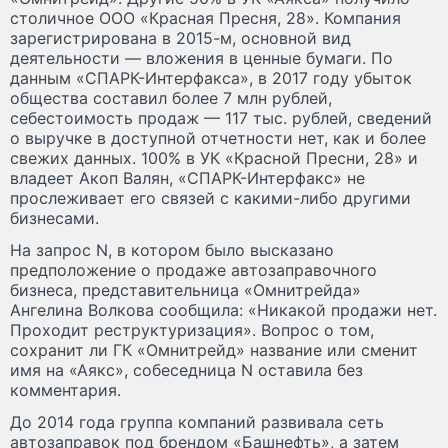
столичное ООО «Красная Пресня, 28». Компания
зарегистрирована в 2015-м, основной вид
деятельности — вложения в ценные бумаги. По
данным «СПАРК-Интерфакса», в 2017 году убыток
общества составил более 7 млн рублей,
себестоимость продаж — 117 тыс. рублей, сведений
о выручке в доступной отчетности нет, как и более
свежих данных. 100% в УК «Красной Пресни, 28» и
владеет Акоп Валян, «СПАРК-Интерфакс» не
прослеживает его связей с какими-либо другими
бизнесами.
На запрос N, в котором было высказано
предположение о продаже автозаправочного
бизнеса, представительница «Омнитрейда»
Ангелина Волкова сообщила: «Никакой продажи нет.
Проходит реструктуризация». Вопрос о том,
сохранит ли ГК «Омнитрейд» название или сменит
имя на «Аякс», собеседница N оставила без
комментария.
До 2014 года группа компаний развивала сеть
автозаправок под брендом «Башнефть», а затем