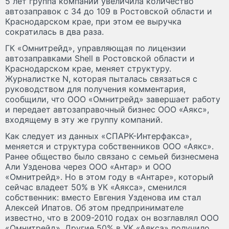
5 лет группа компаний увеличила количество
автозаправок с 34 до 109 в Ростовской области и
Краснодарском крае, при этом ее выручка
сократилась в два раза.
ГК «Омнитрейд», управляющая по лицензии
автозаправками Shell в Ростовской области и
Краснодарском крае, меняет структуру.
Журналистке N, которая пыталась связаться с
руководством для получения комментария,
сообщили, что ООО «Омнитрейд» завершает работу
и передает автозаправочный бизнес ООО «Аякс»,
входящему в эту же группу компаний.
Как следует из данных «СПАРК-Интерфакса»,
меняется и структура собственников ООО «Аякс».
Ранее общество было связано с семьей бизнесмена
Али Узденова через ООО «Антар» и ООО
«Омнитрейд». Но в этом году в «Антаре», который
сейчас владеет 50% в УК «Аякса», сменился
собственник: вместо Евгения Узденова им стал
Алексей Ипатов. Об этом предпринимателе
известно, что в 2009-2010 годах он возглавлял ООО
«Омнитрейд». Другие 50% в УК «Аякса» получило