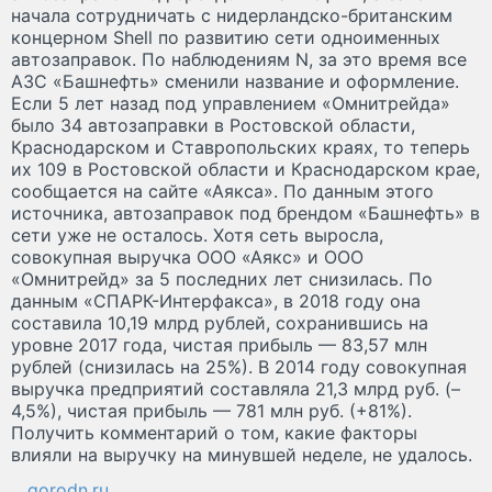
начала сотрудничать с нидерландско-британским
концерном Shell по развитию сети одноименных
автозаправок. По наблюдениям N, за это время все
АЗС «Башнефть» сменили название и оформление.
Если 5 лет назад под управлением «Омнитрейда»
было 34 автозаправки в Ростовской области,
Краснодарском и Ставропольских краях, то теперь
их 109 в Ростовской области и Краснодарском крае,
сообщается на сайте «Аякса». По данным этого
источника, автозаправок под брендом «Башнефть» в
сети уже не осталось. Хотя сеть выросла,
совокупная выручка ООО «Аякс» и ООО
«Омнитрейд» за 5 последних лет снизилась. По
данным «СПАРК-Интерфакса», в 2018 году она
составила 10,19 млрд рублей, сохранившись на
уровне 2017 года, чистая прибыль — 83,57 млн
рублей (снизилась на 25%). В 2014 году совокупная
выручка предприятий составляла 21,3 млрд руб. (–
4,5%), чистая прибыль — 781 млн руб. (+81%).
Получить комментарий о том, какие факторы
влияли на выручку на минувшей неделе, не удалось.
gorodn.ru