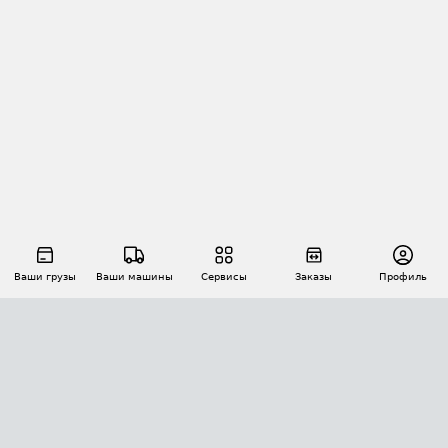
Ваши грузы
Ваши машины
Сервисы
Заказы
Профиль
АВТОМАТИЗАЦИЯ ПЕРЕВОЗОК
Площадки
Заказы
Торги
Тендеры
АТИ-Доки
GPS-мониторинг
АТИ Мессенджер
Цепочки грузов