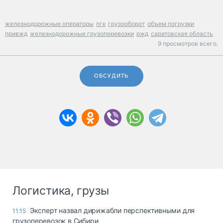
железнодорожные операторы
пгк
грузооборот
объем погрузки
привжд
железнодорожные грузоперевозки
ржд
саратовская область
9 просмотров всего.
ОБСУДИТЬ
Логистика, грузы
Эксперт назвал дирижабли перспективными для
11:15
грузоперевозок в Сибири