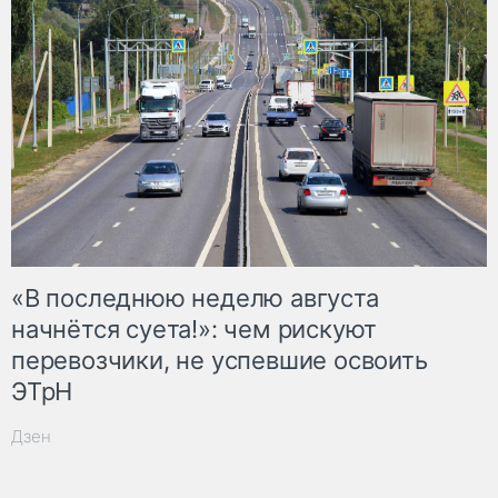
«В последнюю неделю августа
начнётся суета!»: чем рискуют
перевозчики, не успевшие освоить
ЭТрН
Дзен