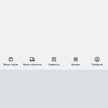
Ваши грузы
Ваши машины
Сервисы
Заказы
Профиль
АВТОМАТИЗАЦИЯ ПЕРЕВОЗОК
Площадки
Заказы
Торги
Тендеры
АТИ-Доки
GPS-мониторинг
АТИ Мессенджер
Цепочки грузов