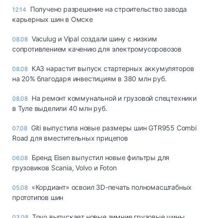
Получено разрешение на строительство завода
12:14
карьерных шин в Омске
Vaculug и Vipal создали шину с низким
08.08
сопротивлением качению для электромусоровозов
КАЗ нарастит выпуск стартерных аккумуляторов
08.08
на 20% благодаря инвестициям в 380 млн руб.
На ремонт коммунальной и грузовой спецтехники
08.08
в Туле выделили 40 млн руб.
Giti выпустила новые размеры шин GTR955 Combi
07.08
Road для вместительных прицепов
Бренд Eisen выпустил новые фильтры для
06.08
грузовиков Scania, Volvo и Foton
«Кордиант» освоил 3D-печать полномасштабных
05.08
прототипов шин
Toyo выпускает новые зимние грузовые шины
03.08