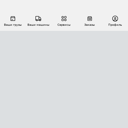
Ваши грузы
Ваши машины
Сервисы
Заказы
Профиль
АВТОМАТИЗАЦИЯ ПЕРЕВОЗОК
Площадки
Заказы
Торги
Тендеры
АТИ-Доки
GPS-мониторинг
АТИ Мессенджер
Цепочки грузов
API ATI.SU
ПОЛЕЗНОЕ
Расчет расстояний
БЕЗОПАСНОСТЬ
Академия ATI.SU
ATI.SU о безопасности
Звезды ATI.SU на вашем сайте
КОНТАКТЫ И ТАРИФЫ
Памятка по проверке контрагентов
Индекс ATI.SU FTL РФ