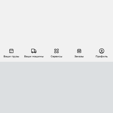
Ваши грузы
Ваши машины
Сервисы
Заказы
Профиль
АВТОМАТИЗАЦИЯ ПЕРЕВОЗОК
Площадки
Заказы
Торги
Тендеры
АТИ-Доки
GPS-мониторинг
АТИ Мессенджер
Цепочки грузов
API ATI.SU