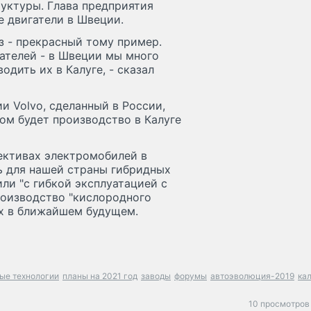
уктуры. Глава предприятия
е двигатели в Швеции.
з - прекрасный тому пример.
ателей - в Швеции мы много
одить их в Калуге, - сказал
и Volvo, сделанный в России,
ом будет производство в Калуге
ективах электромобилей в
ь для нашей страны гибридных
ли "с гибкой эксплуатацией с
производство "кислородного
ах в ближайшем будущем.
ые технологии
планы на 2021 год
заводы
форумы
автоэволюция-2019
ка
10 просмотров 