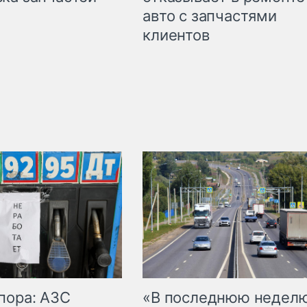
авто с запчастями
клиентов
пора: АЗС
«В последнюю недел