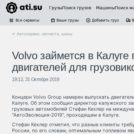
Грузы
Поиск грузов
Машины
Поиск м
Все сервисы
Ваши грузы
Добавить груз
← Автосервис, запчасти, шины
Volvo займется в Калуге
двигателей для грузовик
19:12, 31 Октября 2019
Концерн Volvo Group намерен выпускать двигатели
Калуге. Об этом сообщил директор калужского за
грузовых автомобилей Стефан Кехлер на междун
"АвтоЭволюция-2019", проходящем в Калуге.
Стефан Кехлер отметил, что разные клиенты треб
России, по его словам, оптимальным топливом явл