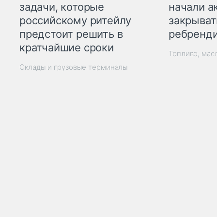
начали а
задачи, которые
закрыват
российскому ритейлу
ребренд
предстоит решить в
кратчайшие сроки
Топливо, мас
Склады и грузовые терминалы