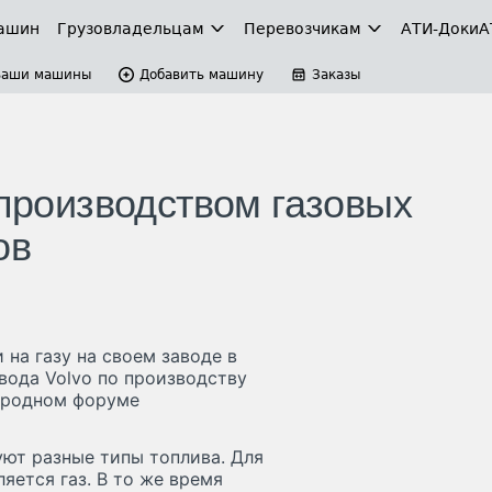
ашин
Грузовладельцам
Перевозчикам
АТИ-Доки
А
Ваши машины
Добавить машину
Заказы
 производством газовых
ов
 на газу на своем заводе в
вода Volvo по производству
ародном форуме
уют разные типы топлива. Для
яется газ. В то же время