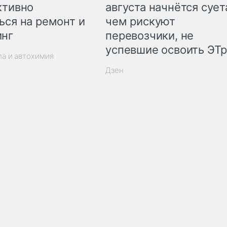
ктивно
августа начнётся суета
ься на ремонт и
чем рискуют
инг
перевозчики, не
успевшие освоить ЭТ
ла и автохимия
Дзен