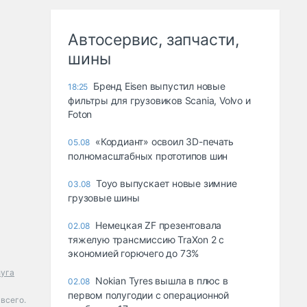
Автосервис, запчасти,
шины
Бренд Eisen выпустил новые
18:25
фильтры для грузовиков Scania, Volvo и
Foton
«Кордиант» освоил 3D-печать
05.08
полномасштабных прототипов шин
Toyo выпускает новые зимние
03.08
грузовые шины
Немецкая ZF презентовала
02.08
тяжелую трансмиссию TraXon 2 с
экономией горючего до 73%
луга
Nokian Tyres вышла в плюс в
02.08
первом полугодии с операционной
всего.