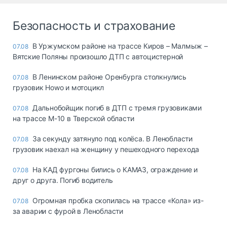
Безопасность и страхование
В Уржумском районе на трассе Киров – Малмыж –
07.08
Вятские Поляны произошло ДТП с автоцистерной
В Ленинском районе Оренбурга столкнулись
07.08
грузовик Howo и мотоцикл
Дальнобойщик погиб в ДТП с тремя грузовиками
07.08
на трассе М-10 в Тверской области
За секунду затянуло под колёса. В Ленобласти
07.08
грузовик наехал на женщину у пешеходного перехода
На КАД фургоны бились о КАМАЗ, ограждение и
07.08
друг о друга. Погиб водитель
Огромная пробка скопилась на трассе «Кола» из-
07.08
за аварии с фурой в Ленобласти