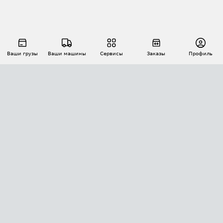
Ваши грузы
Ваши машины
Сервисы
Заказы
Профиль
АВТОМАТИЗАЦИЯ ПЕРЕВОЗОК
Площадки
Заказы
Торги
Тендеры
АТИ-Доки
GPS-мониторинг
АТИ Мессенджер
Цепочки грузов
API ATI.SU
ПОЛЕЗНОЕ
Расчет расстояний
БЕЗОПАСНОСТЬ
Академия ATI.SU
ATI.SU о безопасности
Звезды ATI.SU на вашем сайте
КОНТАКТЫ И ТАРИФЫ