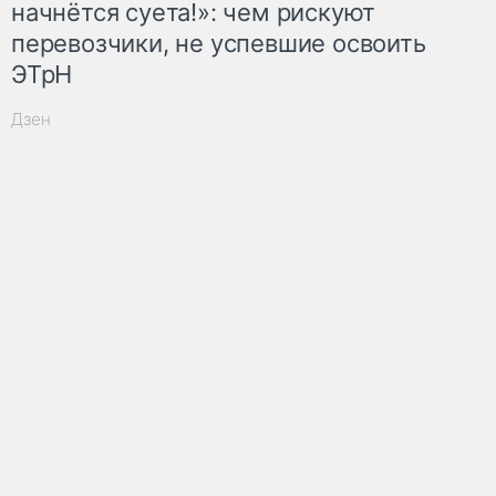
начнётся суета!»: чем рискуют
перевозчики, не успевшие освоить
ЭТрН
Дзен