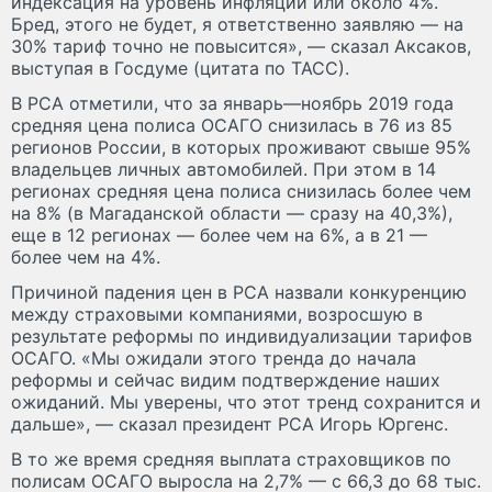
индексация на уровень инфляции или около 4%.
Бред, этого не будет, я ответственно заявляю — на
30% тариф точно не повысится», — сказал Аксаков,
выступая в Госдуме (цитата по ТАСС).
В РСА отметили, что за январь—ноябрь 2019 года
средняя цена полиса ОСАГО снизилась в 76 из 85
регионов России, в которых проживают свыше 95%
владельцев личных автомобилей. При этом в 14
регионах средняя цена полиса снизилась более чем
на 8% (в Магаданской области — сразу на 40,3%),
еще в 12 регионах — более чем на 6%, а в 21 —
более чем на 4%.
Причиной падения цен в РСА назвали конкуренцию
между страховыми компаниями, возросшую в
результате реформы по индивидуализации тарифов
ОСАГО. «Мы ожидали этого тренда до начала
реформы и сейчас видим подтверждение наших
ожиданий. Мы уверены, что этот тренд сохранится и
дальше», — сказал президент РСА Игорь Юргенс.
В то же время средняя выплата страховщиков по
полисам ОСАГО выросла на 2,7% — с 66,3 до 68 тыс.