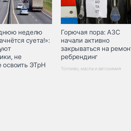
Горючая пора: АЗС
еднюю неделю
начали активно
ачнётся суета!»:
закрываться на ремон
куют
ребрендинг
ики, не
 освоить ЭТрН
Топливо, масла и автохимия