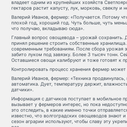
владеет одним из крупнейших хозяйств Светлоярс
гектаров растит капусту, лук, морковь, свеклу и н
Валерий Иванов, фермер: «Получается. Потому что
плохой год, хороший год. Чуть больше, чуть меньш
что получаю, вкладываю сюда».
Главный вопрос овощевода – урожай сохранить. 
принял решение строить собственные хранилища
современным требованиям. После сбора урожая 
забито луком под завязку. Более 3 тысяч тонн. Се
Оставшиеся овощи калибруют и тоже готовят к п
Контролировать процесс хранения фермер может 
Валерий Иванов, фермер: «Техника продвинулась, 
автоматика. Дует, температуру держит, влажност
датчики».
Информация с датчиков поступает в мобильное п
вызывает у фермеров интерес, но пока недоступно
это отследить, в какие именно точки отправляетс
известно, что волгоградских овощеводов знают и 
сезон аграрии используют, чтобы славу эту укреп