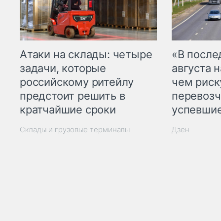
Атаки на склады: четыре
«В посл
задачи, которые
августа н
российскому ритейлу
чем рис
предстоит решить в
перевозч
кратчайшие сроки
успевшие
Склады и грузовые терминалы
Дзен