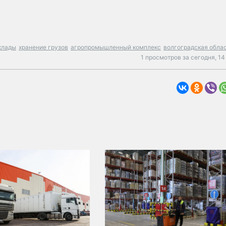
клады
хранение грузов
агропромышленный комплекс
волгоградская обла
1 просмотров за сегодня,
14