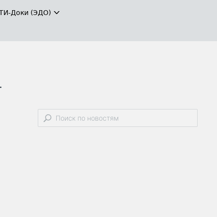
ТИ-Доки (ЭДО)
т