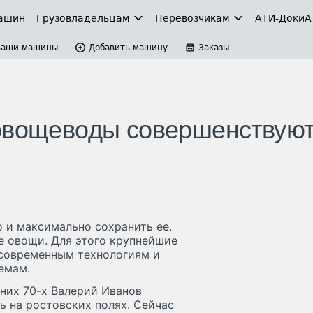
ашин
Грузовладельцам
Перевозчикам
АТИ-Доки
А
Ваши машины
Добавить машину
Заказы
 овощеводы совершенствую
 и максимально сохранить ее.
е овощи. Для этого крупнейшие
 современным технологиям и
емам.
вних 70-х Валерий Иванов
ь на ростовских полях. Сейчас