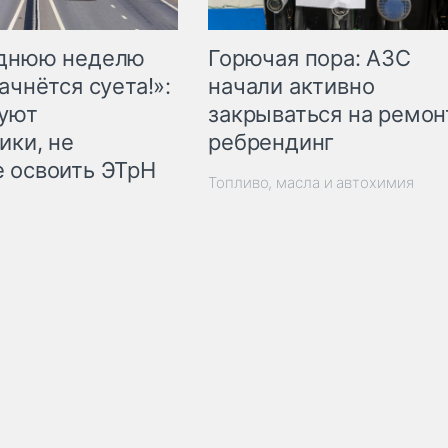
Горючая пора: АЗС
еднюю неделю
начали активно
ачнётся суета!»:
закрываться на ремон
куют
ребрендинг
ики, не
 освоить ЭТрН
Топливо, масла и автохимия