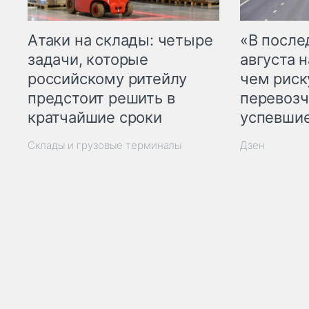
Атаки на склады: четыре
«В посл
задачи, которые
августа н
российскому ритейлу
чем рис
предстоит решить в
перевозч
кратчайшие сроки
успевшие
Склады и грузовые терминалы
Дзен