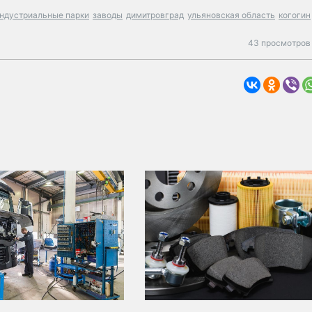
ндустриальные парки
заводы
димитровград
ульяновская область
когогин
43 просмотров 