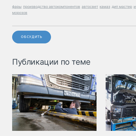
фары
производство автокомпонентов
автосвет
камаз
дип мастер
и
морозов
ОБСУДИТЬ
Публикации по теме