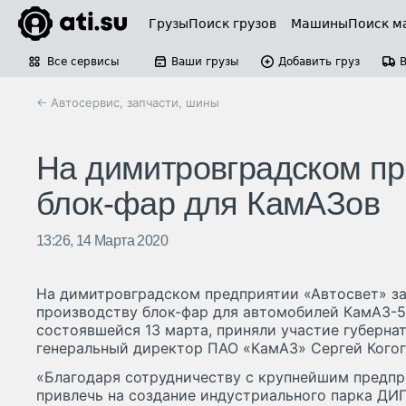
Грузы
Поиск грузов
Машины
Поиск м
Все сервисы
Ваши грузы
Добавить груз
← Автосервис, запчасти, шины
На димитровградском пр
блок-фар для КамАЗов
13:26, 14 Марта 2020
На димитровградском предприятии «Автосвет» з
производству блок-фар для автомобилей КамАЗ-5
состоявшейся 13 марта, приняли участие губерна
генеральный директор ПАО «КамАЗ» Сергей Когог
«Благодаря сотрудничеству с крупнейшим предпр
привлечь на создание индустриального парка ДИ