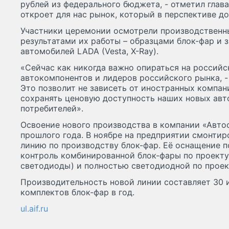
рублей из федерального бюджета, - отметил глава
откроет для нас рынок, который в перспективе д
Участники церемонии осмотрели производственны
результатами их работы – образцами блок-фар и 
автомобилей LADA (Vesta, X-Ray).
«Сейчас как никогда важно опираться на россий
автокомпонентов и лидеров российского рынка, - 
Это позволит не зависеть от иностранных компан
сохранять ценовую доступность наших новых авт
потребителей».
Освоение нового производства в компании «Автос
прошлого года. В ноябре на предприятии смонтир
линию по производству блок-фар. Её оснащение п
контроль комбинированной блок-фары по проекту
светодиоды) и полностью светодиодной по проек
Производительность новой линии составляет 30 и
комплектов блок-фар в год.
ul.aif.ru