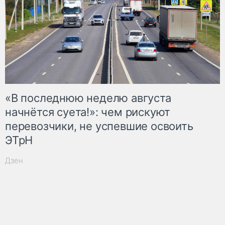
«В последнюю неделю августа
начнётся суета!»: чем рискуют
перевозчики, не успевшие освоить
ЭТрН
Дзен