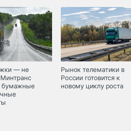
жки — не
Рынок телематики в
 Минтранс
России готовится к
л бумажные
новому циклу роста
очные
ты