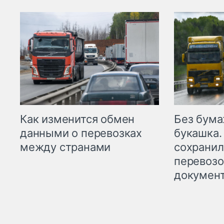
Как изменится обмен
Без бума
данными о перевозках
букашка.
между странами
сохрани
перевоз
докумен