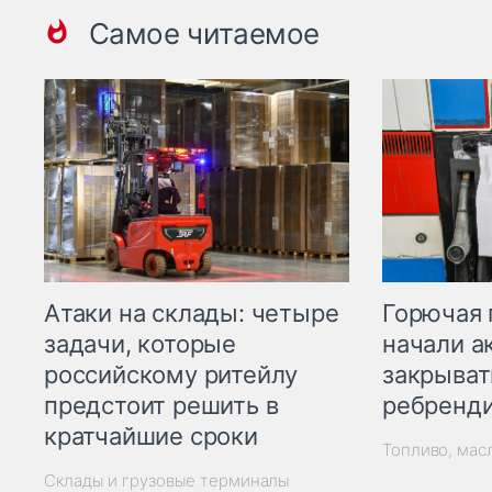
Самое читаемое
Горючая 
Атаки на склады: четыре
начали а
задачи, которые
закрыват
российскому ритейлу
ребренд
предстоит решить в
кратчайшие сроки
Топливо, мас
Склады и грузовые терминалы