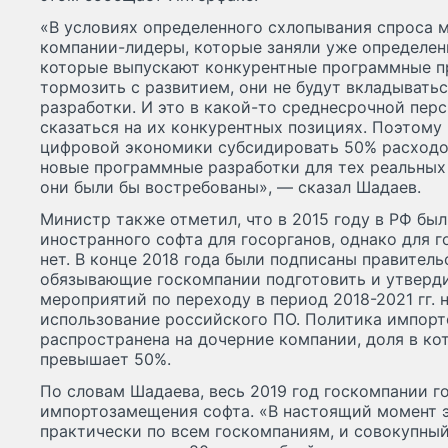
«В условиях определенного схлопывания спроса 
компании-лидеры, которые заняли уже определен
которые выпускают конкурентные программные пр
тормозить с развитием, они не будут вкладывать
разработки. И это в какой-то среднесрочной пер
сказаться на их конкурентных позициях. Поэтому
цифровой экономики субсидировать 50% расходо
новые программные разработки для тех реальных
они были бы востребованы», — сказал Шадаев.
Министр также отметил, что в 2015 году в РФ был
иностранного софта для госорганов, однако для 
нет. В конце 2018 года были подписаны правител
обязывающие госкомпании подготовить и утверди
мероприятий по переходу в период 2018-2021 гг.
использование российского ПО. Политика импор
распространена на дочерние компании, доля в ко
превышает 50%.
По словам Шадаева, весь 2019 год госкомпании г
импортозамещения софта. «В настоящий момент 
практически по всем госкомпаниям, и совокупный