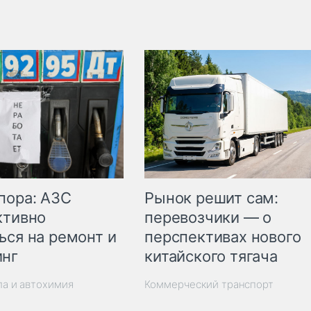
пора: АЗС
Рынок решит сам:
ктивно
перевозчики — о
ься на ремонт и
перспективах нового
инг
китайского тягача
ла и автохимия
Коммерческий транспорт