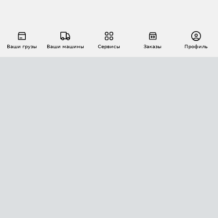
Ваши грузы
Ваши машины
Сервисы
Заказы
Профиль
АВТОМАТИЗАЦИЯ ПЕРЕВОЗОК
Площадки
Заказы
Торги
Тендеры
АТИ-Доки
GPS-мониторинг
АТИ Мессенджер
Цепочки грузов
API ATI.SU
ПОЛЕЗНОЕ
Расчет расстояний
БЕЗОПАСНОСТЬ
Академия ATI.SU
ATI.SU о безопасности
Звезды ATI.SU на вашем сайте
КОНТАКТЫ И ТАРИФЫ
Памятка по проверке контрагентов
Индекс ATI.SU FTL РФ