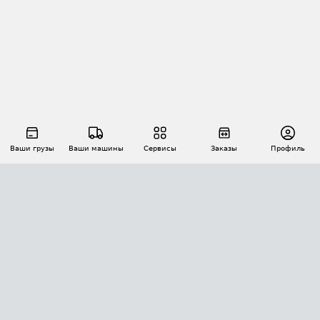
Ваши грузы
Ваши машины
Сервисы
Заказы
Профиль
АВТОМАТИЗАЦИЯ ПЕРЕВОЗОК
Площадки
Заказы
Торги
Тендеры
АТИ-Доки
GPS-мониторинг
АТИ Мессенджер
Цепочки грузов
API ATI.SU
ПОЛЕЗНОЕ