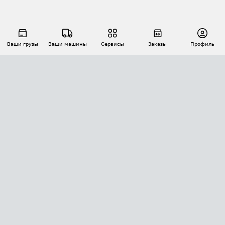
Ваши грузы
Ваши машины
Сервисы
Заказы
Профиль
АВТОМАТИЗАЦИЯ ПЕРЕВОЗОК
Площадки
Заказы
Торги
Тендеры
АТИ-Доки
GPS-мониторинг
АТИ Мессенджер
Цепочки грузов
API ATI.SU
ПОЛЕЗНОЕ
Расчет расстояний
БЕЗОПАСНОСТЬ
Академия ATI.SU
ATI.SU о безопасности
Звезды ATI.SU на вашем сайте
КОНТАКТЫ И ТАРИФЫ
Памятка по проверке контрагентов
Индекс ATI.SU FTL РФ