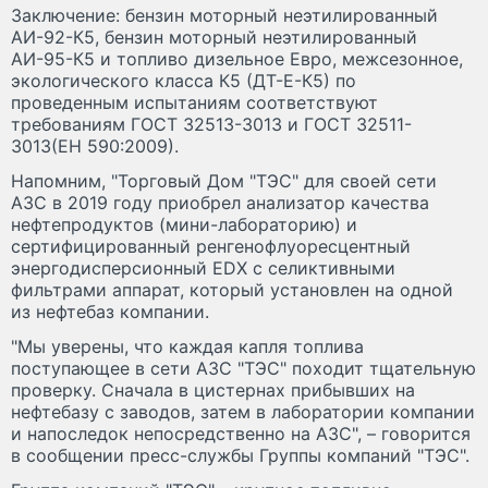
Заключение: бензин моторный неэтилированный
АИ-92-К5, бензин моторный неэтилированный
АИ-95-К5 и топливо дизельное Евро, межсезонное,
экологического класса К5 (ДТ-Е-К5) по
проведенным испытаниям соответствуют
требованиям ГОСТ 32513-3013 и ГОСТ 32511-
3013(ЕН 590:2009).
Напомним, "Торговый Дом "TЭС" для своей сети
АЗС в 2019 году приобрел анализатор качества
нефтепродуктов (мини-лабораторию) и
сертифицированный ренгенофлуоресцентный
энергодисперсионный EDX с селиктивными
фильтрами аппарат, который установлен на одной
из нефтебаз компании.
"Мы уверены, что каждая капля топлива
поступающее в сети АЗС "ТЭС" походит тщательную
проверку. Сначала в цистернах прибывших на
нефтебазу с заводов, затем в лаборатории компании
и напоследок непосредственно на АЗС", – говорится
в сообщении пресс-службы Группы компаний "ТЭС".