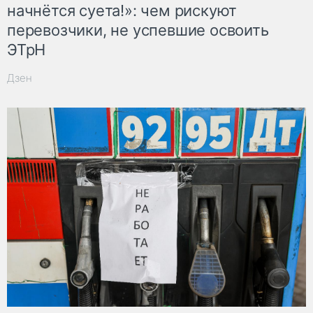
начнётся суета!»: чем рискуют
перевозчики, не успевшие освоить
ЭТрН
Дзен