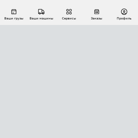
Ваши грузы
Ваши машины
Сервисы
Заказы
Профиль
АВТОМАТИЗАЦИЯ ПЕРЕВОЗОК
Площадки
Заказы
Торги
Тендеры
АТИ-Доки
GPS-мониторинг
АТИ Мессенджер
Цепочки грузов
API ATI.SU
ПОЛЕЗНОЕ
Расчет расстояний
БЕЗОПАСНОСТЬ
Академия ATI.SU
ATI.SU о безопасности
Звезды ATI.SU на вашем сайте
КОНТАКТЫ И ТАРИФЫ
Памятка по проверке контрагентов
Индекс ATI.SU FTL РФ
О системе ATI.SU
Светофор+
Средние ставки
ИНФОРМАЦИЯ