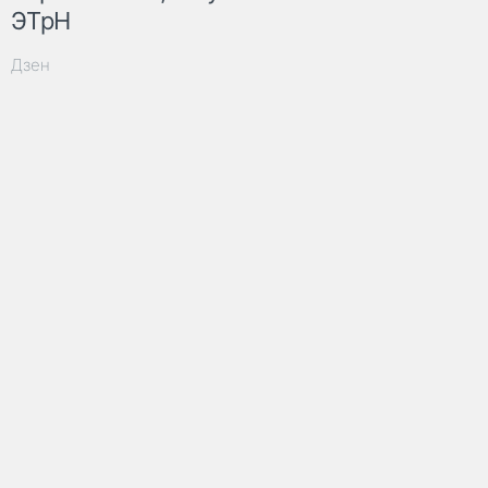
ЭТрН
Дзен