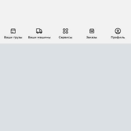
Ваши грузы
Ваши машины
Сервисы
Заказы
Профиль
АВТОМАТИЗАЦИЯ ПЕРЕВОЗОК
Площадки
Заказы
Торги
Тендеры
АТИ-Доки
GPS-мониторинг
АТИ Мессенджер
Цепочки грузов
API ATI.SU
ПОЛЕЗНОЕ
Расчет расстояний
БЕЗОПАСНОСТЬ
Академия ATI.SU
ATI.SU о безопасности