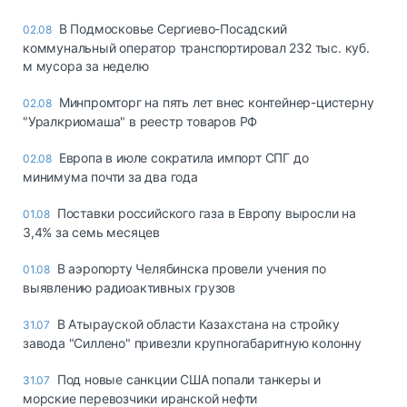
В Подмосковье Сергиево-Посадский
02.08
коммунальный оператор транспортировал 232 тыс. куб.
м мусора за неделю
Минпромторг на пять лет внес контейнер-цистерну
02.08
"Уралкриомаша" в реестр товаров РФ
Европа в июле сократила импорт СПГ до
02.08
минимума почти за два года
Поставки российского газа в Европу выросли на
01.08
3,4% за семь месяцев
В аэропорту Челябинска провели учения по
01.08
выявлению радиоактивных грузов
В Атырауской области Казахстана на стройку
31.07
завода "Силлено" привезли крупногабаритную колонну
Под новые санкции США попали танкеры и
31.07
морские перевозчики иранской нефти