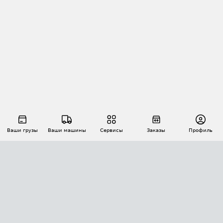
Ваши грузы
Ваши машины
Сервисы
Заказы
Профиль
АВТОМАТИЗАЦИЯ ПЕРЕВОЗОК
Площадки
Заказы
Торги
Тендеры
АТИ-Доки
GPS-мониторинг
АТИ Мессенджер
Цепочки грузов