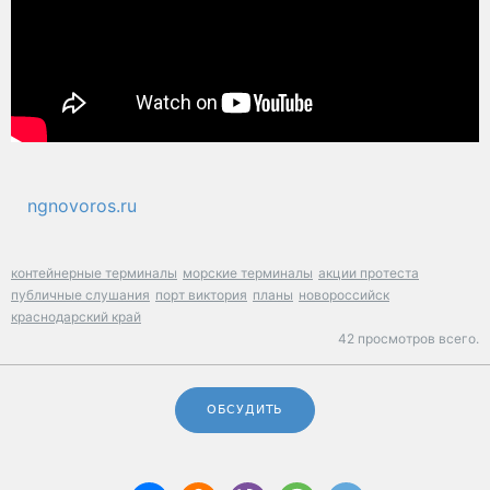
ngnovoros.ru
контейнерные терминалы
морские терминалы
акции протеста
публичные слушания
порт виктория
планы
новороссийск
краснодарский край
42 просмотров всего.
ОБСУДИТЬ