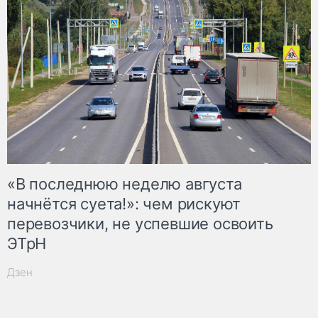
«В последнюю неделю августа
начнётся суета!»: чем рискуют
перевозчики, не успевшие освоить
ЭТрН
Дзен