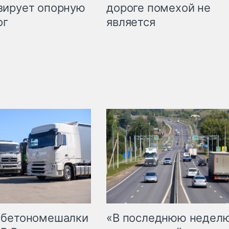
дороге помехой не
зирует опорную
является
ог
 бетономешалки
«В последнюю недел