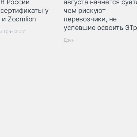
 В России
августа начнётся суета
 сертификаты у
чем рискуют
 и Zoomlion
перевозчики, не
успевшие освоить ЭТ
й транспорт
Дзен