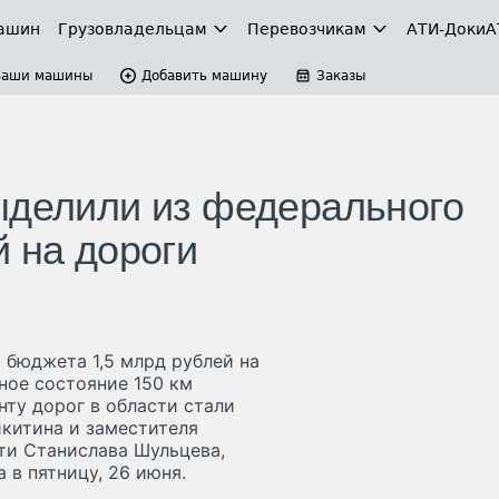
ашин
Грузовладельцам
Перевозчикам
АТИ-Доки
А
Ваши машины
Добавить машину
Заказы
ыделили из федерального
 на дороги
 бюджета 1,5 млрд рублей на
ное состояние 150 км
ту дорог в области стали
икитина и заместителя
ти Станислава Шульцева,
 в пятницу, 26 июня.