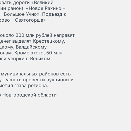
овать дороги «Великий
ий район), «Новое Рахино -
 - Большое Учно», Подъезд к
рово - Святогорша»
около 300 млн рублей направят
денег выделят Крестецкому,
цкому, Валдайскому,
нам. Кроме этого, 50 млн
ней уборки в Великом
у муниципальных районов есть
ут успеть провести аукционы и
метил глава региона.
в Новгородской области