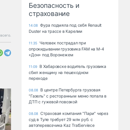
Безопасность и
страхование
Фура подмяла под себя Renault
14:08
Duster на трассе в Карелии
всего.
Человек пострадал при
11:35
опрокидывании грузовика FAM на М-4
«Дон» под Воронежем
В Хабаровске водитель грузовика
11:09
сбил женщину на пешеходном
переходе
В центре Петербурга грузовая
08.08
"Газель" с ресторанным меню попала в
ДТП с гужевой повозкой
Страховая компания "Пари" через
08.08
суд в Туле требует 29 млн руб. с
автоперевозчика Kaz TralServiece