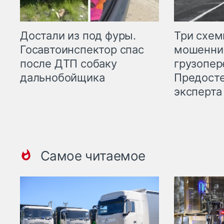
Три схе
Достали из под фуры.
мошенни
Госавтоинспектор спас
грузопер
после ДТП собаку
Предост
дальнобойщика
эксперта
Самое читаемое