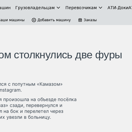
ашин
Грузовладельцам
Перевозчикам
АТИ-Доки
А
Ваши машины
Добавить машину
Заказы
ком столкнулись две фуры
улся с попутным «Камазом»
nstagram.
я произошла на объезде посёлка
аз» сзади, перевернулся и
 на бок и перелетел через
их увезли в больницу.