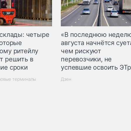
 склады: четыре
«В последнюю недел
которые
августа начнётся суета
ому ритейлу
чем рискуют
т решить в
перевозчики, не
ие сроки
успевшие освоить ЭТ
зовые терминалы
Дзен