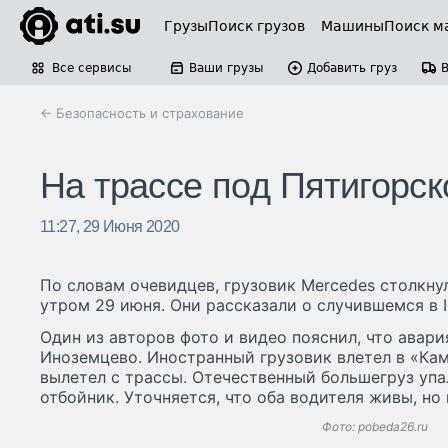
Грузы
Поиск грузов
Машины
Поиск м
Все сервисы
Ваши грузы
Добавить груз
← Безопасность и страхование
На трассе под Пятигорс
11:27, 29 Июня 2020
По словам очевидцев, грузовик Mercedes столкн
утром 29 июня. Они рассказали о случившемся в I
Один из авторов фото и видео пояснил, что авари
Иноземцево. Иностранный грузовик влетел в «Кам
вылетел с трассы. Отечественный большегруз упал
отбойник. Уточняется, что оба водителя живы, но 
Фото: pobeda26.ru