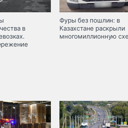
мы
Фуры без пошлин: в
чества в
Казахстане раскрыли
евозках.
многомиллионную сх
ережение