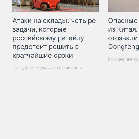
Опасные
Атаки на склады: четыре
из Китая.
задачи, которые
отозвали
российскому ритейлу
Dongfeng
предстоит решить в
кратчайшие сроки
Коммерчески
Склады и грузовые терминалы