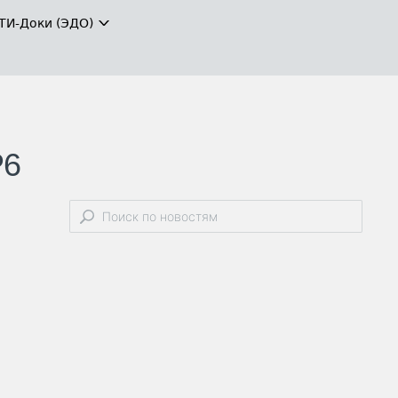
ТИ-Доки (ЭДО)
Р6