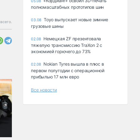
«Кордиант» освоил 3D-печать
05.08
полномасштабных прототипов шин
Toyo выпускает новые зимние
03.08
всего.
грузовые шины
Немецкая ZF презентовала
02.08
тяжелую трансмиссию TraXon 2 с
экономией горючего до 73%
Nokian Tyres вышла в плюс в
02.08
первом полугодии с операционной
прибылью 17 млн евро
Все новости