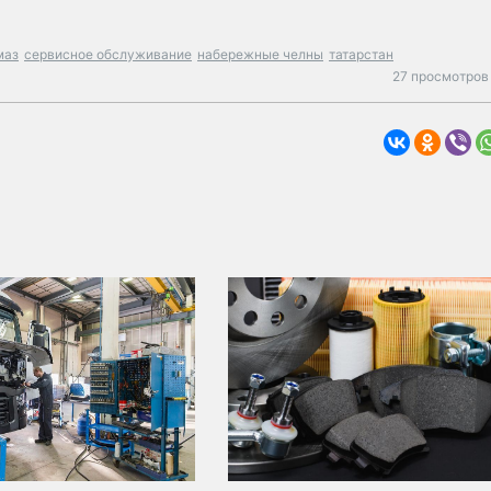
маз
сервисное обслуживание
набережные челны
татарстан
27 просмотров 