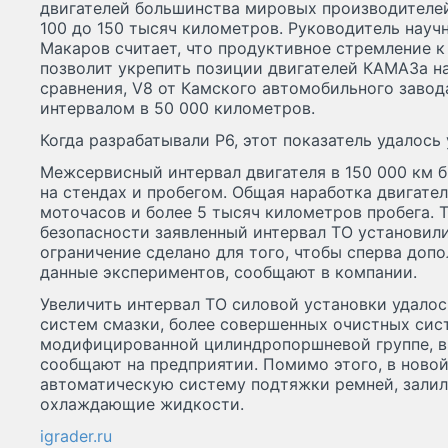
двигателей большинства мировых производителей
100 до 150 тысяч километров. Руководитель науч
Макаров считает, что продуктивное стремление к
позволит укрепить позиции двигателей КАМАЗа н
сравнения, V8 от Камского автомобильного заво
интервалом в 50 000 километров.
Когда разрабатывали Р6, этот показатель удалось 
Межсервисный интервал двигателя в 150 000 км
на стендах и пробегом. Общая наработка двигате
моточасов и более 5 тысяч километров пробега. Т
безопасности заявленный интервал ТО установили
ограничение сделано для того, чтобы сперва доп
данные экспериментов, сообщают в компании.
Увеличить интервал ТО силовой установки удало
систем смазки, более совершенных очистных сист
модифицированной цилиндропоршневой группе, в 
сообщают на предприятии. Помимо этого, в ново
автоматическую систему подтяжки ремней, залил
охлаждающие жидкости.
igrader.ru