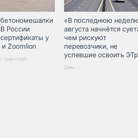
 бетономешалки
«В последнюю недел
 В России
августа начнётся суета
 сертификаты у
чем рискуют
 и Zoomlion
перевозчики, не
успевшие освоить ЭТ
й транспорт
Дзен