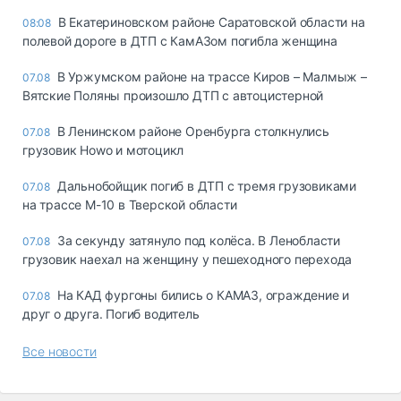
В Екатериновском районе Саратовской области на
08:08
полевой дороге в ДТП с КамАЗом погибла женщина
В Уржумском районе на трассе Киров – Малмыж –
07.08
Вятские Поляны произошло ДТП с автоцистерной
В Ленинском районе Оренбурга столкнулись
07.08
грузовик Howo и мотоцикл
Дальнобойщик погиб в ДТП с тремя грузовиками
07.08
на трассе М-10 в Тверской области
За секунду затянуло под колёса. В Ленобласти
07.08
грузовик наехал на женщину у пешеходного перехода
На КАД фургоны бились о КАМАЗ, ограждение и
07.08
друг о друга. Погиб водитель
Все новости