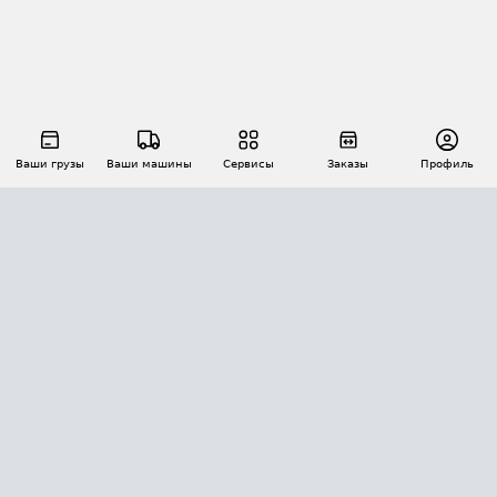
Ваши грузы
Ваши машины
Сервисы
Заказы
Профиль
АВТОМАТИЗАЦИЯ ПЕРЕВОЗОК
Площадки
Заказы
Торги
Тендеры
АТИ-Доки
GPS-мониторинг
АТИ Мессенджер
Цепочки грузов
API ATI.SU
ПОЛЕЗНОЕ
Расчет расстояний
БЕЗОПАСНОСТЬ
Академия ATI.SU