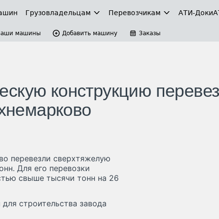
ашин
Грузовладельцам
Перевозчикам
АТИ-Доки
А
Ваши машины
Добавить машину
Заказы
ескую конструкцию переве
рхнемарково
ово перевезли сверхтяжелую
онн. Для его перевозки
тью свыше тысячи тонн на 26
 для строительства завода