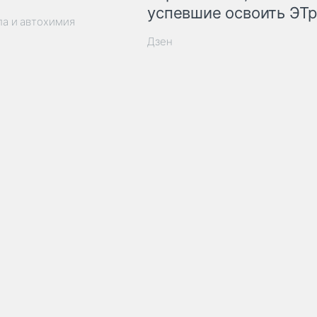
успевшие освоить ЭТ
ла и автохимия
Дзен