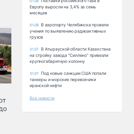
Поставки российского газа в
01.08
Европу выросли на 3,4% за семь
месяцев
В аэропорту Челябинска провели
01.08
учения по выявлению радиоактивных
грузов
В Атырауской области Казахстана
31.07
на стройку завода "Силлено" привезли
крупногабаритную колонну
Под новые санкции США попали
31.07
танкеры и морские перевозчики
иранской нефти
Все новости
от
до