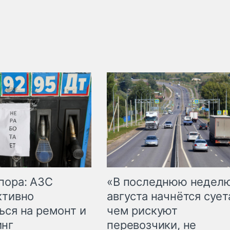
пора: АЗС
«В последнюю недел
ктивно
августа начнётся суета
ься на ремонт и
чем рискуют
инг
перевозчики, не