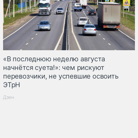
«В последнюю неделю августа
начнётся суета!»: чем рискуют
перевозчики, не успевшие освоить
ЭТрН
Дзен