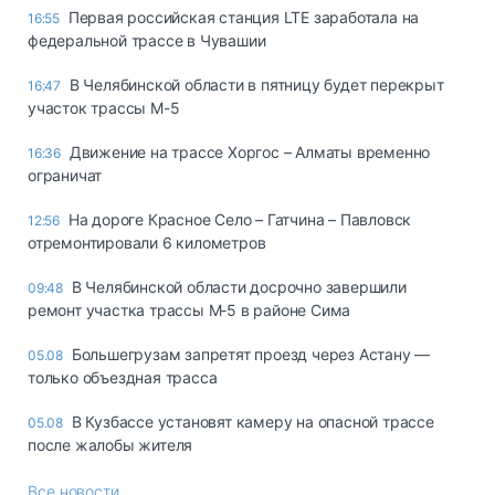
Первая российская станция LTE заработала на
16:55
федеральной трассе в Чувашии
В Челябинской области в пятницу будет перекрыт
16:47
участок трассы М-5
Движение на трассе Хоргос – Алматы временно
16:36
ограничат
На дороге Красное Село – Гатчина – Павловск
12:56
отремонтировали 6 километров
В Челябинской области досрочно завершили
09:48
ремонт участка трассы М‑5 в районе Сима
Большегрузам запретят проезд через Астану —
05.08
только объездная трасса
В Кузбассе установят камеру на опасной трассе
05.08
после жалобы жителя
Все новости