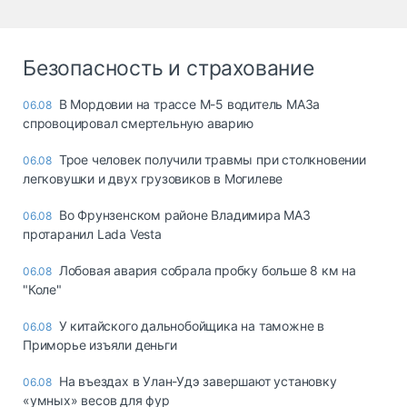
Безопасность и страхование
В Мордовии на трассе М-5 водитель МАЗа
06.08
спровоцировал смертельную аварию
Трое человек получили травмы при столкновении
06.08
легковушки и двух грузовиков в Могилеве
Во Фрунзенском районе Владимира МАЗ
06.08
протаранил Lada Vesta
Лобовая авария собрала пробку больше 8 км на
06.08
"Коле"
У китайского дальнобойщика на таможне в
06.08
Приморье изъяли деньги
Ha въeздax в Улaн-Удэ зaвepшaют ycтaнoвкy
06.08
«yмныx» вecoв для фyp