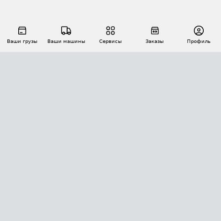
Ваши грузы
Ваши машины
Сервисы
Заказы
Профиль
АВТОМАТИЗАЦИЯ ПЕРЕВОЗОК
Площадки
Заказы
Торги
Тендеры
АТИ-Доки
GPS-мониторинг
АТИ Мессенджер
Цепочки грузов
API ATI.SU
ПОЛЕЗНОЕ
Расчет расстояний
БЕЗОПАСНОСТЬ
Академия ATI.SU
ATI.SU о безопасности
Звезды ATI.SU на вашем сайте
КОНТАКТЫ И ТАРИФЫ
Памятка по проверке контрагентов
Индекс ATI.SU FTL РФ
О системе ATI.SU