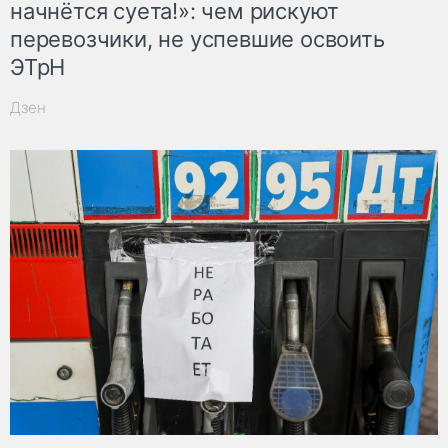
начнётся суета!»: чем рискуют
перевозчики, не успевшие освоить
ЭТрН
Дзен