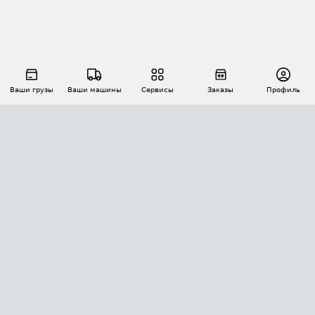
Ваши грузы
Ваши машины
Сервисы
Заказы
Профиль
АВТОМАТИЗАЦИЯ ПЕРЕВОЗОК
Площадки
Заказы
Торги
Тендеры
АТИ-Доки
GPS-мониторинг
АТИ Мессенджер
Цепочки грузов
API ATI.SU
ПОЛЕЗНОЕ
Расчет расстояний
БЕЗОПАСНОСТЬ
Академия ATI.SU
ATI.SU о безопасности