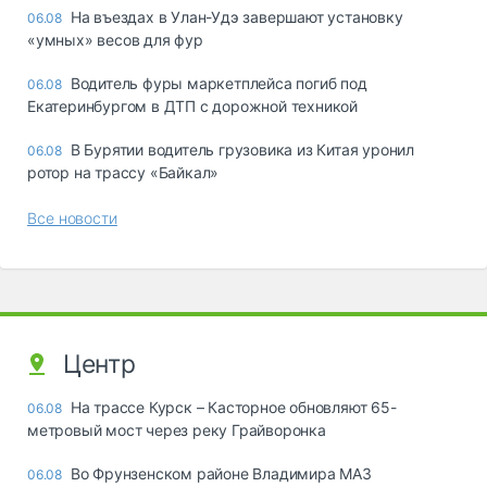
Ha въeздax в Улaн-Удэ зaвepшaют ycтaнoвкy
06.08
«yмныx» вecoв для фyp
Водитель фуры маркетплейса погиб под
06.08
Екатеринбургом в ДТП с дорожной техникой
В Бурятии водитель грузовика из Китая уронил
06.08
ротор на трассу «Байкал»
Все новости
Центр
На трассе Курск – Касторное обновляют 65-
06.08
метровый мост через реку Грайворонка
Во Фрунзенском районе Владимира МАЗ
06.08