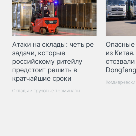
Опасные
Атаки на склады: четыре
из Китая.
задачи, которые
отозвали
российскому ритейлу
Dongfeng
предстоит решить в
кратчайшие сроки
Коммерчески
Склады и грузовые терминалы