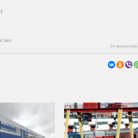
)
ки
ржд
23 просмотров 