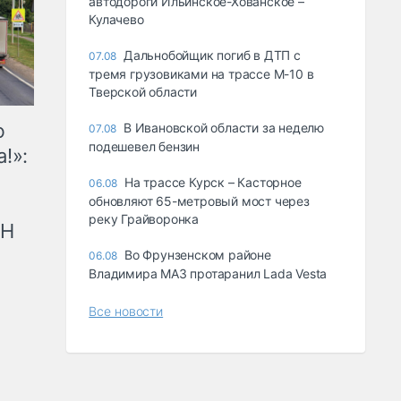
автодороги Ильинское-Хованское –
Кулачево
Дальнобойщик погиб в ДТП с
07.08
тремя грузовиками на трассе М-10 в
Тверской области
ю
В Ивановской области за неделю
07.08
подешевел бензин
!»:
На трассе Курск – Касторное
06.08
обновляют 65-метровый мост через
реку Грайворонка
рН
Во Фрунзенском районе
06.08
Владимира МАЗ протаранил Lada Vesta
Все новости