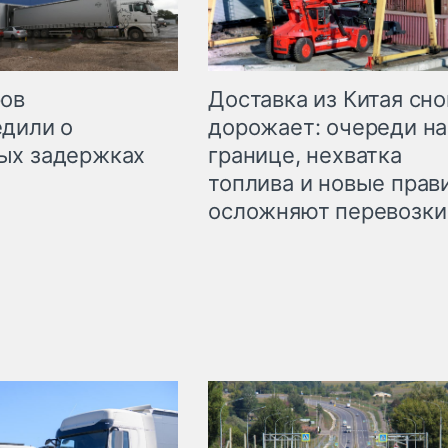
Доставка из Китая сно
ров
дорожает: очереди на
дили о
границе, нехватка
ых задержках
топлива и новые прав
осложняют перевозки