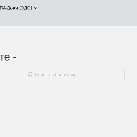
ТИ-Доки (ЭДО)
те -