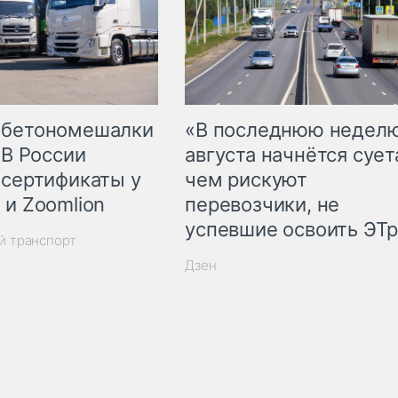
 бетономешалки
«В последнюю недел
 В России
августа начнётся суета
 сертификаты у
чем рискуют
 и Zoomlion
перевозчики, не
успевшие освоить ЭТ
й транспорт
Дзен