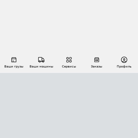
Ваши грузы
Ваши машины
Сервисы
Заказы
Профиль
АВТОМАТИЗАЦИЯ ПЕРЕВОЗОК
Площадки
Заказы
Торги
Тендеры
АТИ-Доки
GPS-мониторинг
АТИ Мессенджер
Цепочки грузов
API ATI.SU