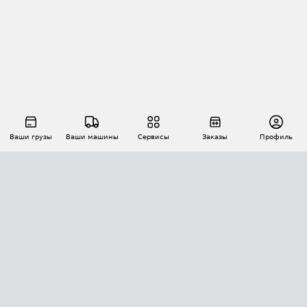
Ваши грузы
Ваши машины
Сервисы
Заказы
Профиль
АВТОМАТИЗАЦИЯ ПЕРЕВОЗОК
Площадки
Заказы
Торги
Тендеры
АТИ-Доки
GPS-мониторинг
АТИ Мессенджер
Цепочки грузов
API ATI.SU
ПОЛЕЗНОЕ