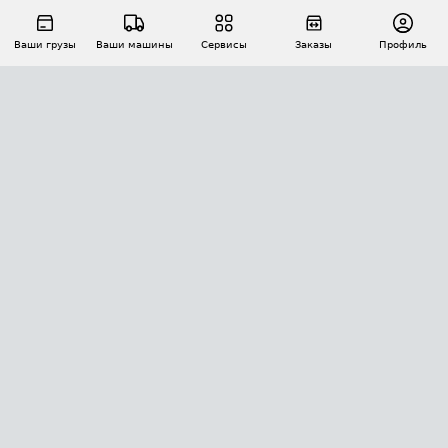
Ваши грузы
Ваши машины
Сервисы
Заказы
Профиль
АВТОМАТИЗАЦИЯ ПЕРЕВОЗОК
Площадки
Заказы
Торги
Тендеры
АТИ-Доки
GPS-мониторинг
АТИ Мессенджер
Цепочки грузов
API ATI.SU
ПОЛЕЗНОЕ
Расчет расстояний
БЕЗОПАСНОСТЬ
Академия ATI.SU
ATI.SU о безопасности
Звезды ATI.SU на вашем сайте
КОНТАКТЫ И ТАРИФЫ
Памятка по проверке контрагентов
Индекс ATI.SU FTL РФ
О системе ATI.SU
Светофор+
Средние ставки
ИНФОРМАЦИЯ
Контактная информация
Страхование