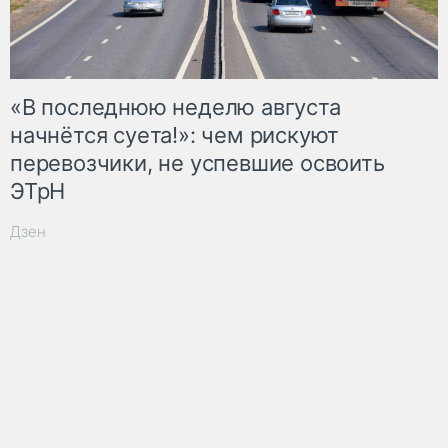
«В последнюю неделю августа
начнётся суета!»: чем рискуют
перевозчики, не успевшие освоить
ЭТрН
Дзен