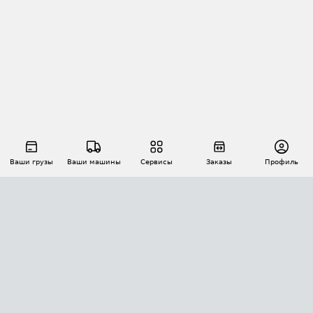
Ваши грузы
Ваши машины
Сервисы
Заказы
Профиль
АВТОМАТИЗАЦИЯ ПЕРЕВОЗОК
Площадки
Заказы
Торги
Тендеры
АТИ-Доки
GPS-мониторинг
АТИ Мессенджер
Цепочки грузов
API ATI.SU