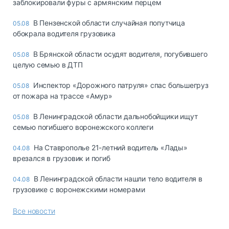
заблокировали фуры с армянским перцем
В Пензенской области случайная попутчица
05.08
обокрала водителя грузовика
В Брянской области осудят водителя, погубившего
05.08
целую семью в ДТП
Инспектор «Дорожного патруля» спас большегруз
05.08
от пожара на трассе «Амур»
В Ленинградской области дальнобойщики ищут
05.08
семью погибшего воронежского коллеги
На Ставрополье 21-летний водитель «Лады»
04.08
врезался в грузовик и погиб
В Ленинградской области нашли тело водителя в
04.08
грузовике с воронежскими номерами
Все новости