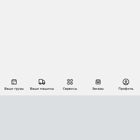
Ваши грузы
Ваши машины
Сервисы
Заказы
Профиль
АВТОМАТИЗАЦИЯ ПЕРЕВОЗОК
Площадки
Заказы
Торги
Тендеры
АТИ-Доки