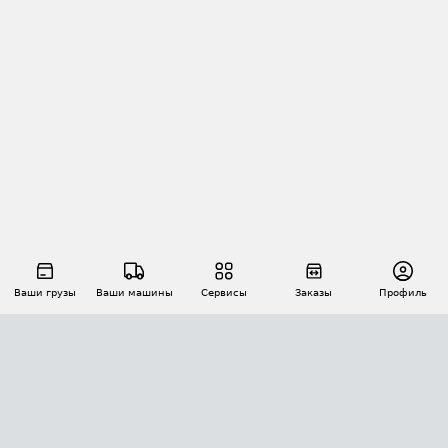
Ваши грузы
Ваши машины
Сервисы
Заказы
Профиль
АВТОМАТИЗАЦИЯ ПЕРЕВОЗОК
Площадки
Заказы
Торги
Тендеры
АТИ-Доки